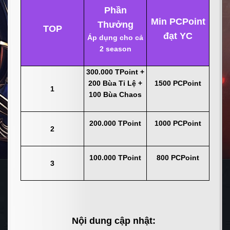
Phần
Min PCPoint
Thưởng
TOP
đạt YC
Áp dụng cho cả
2 season
300.000 TPoint +
200 Bùa Tỉ Lệ +
1500 PCPoint
1
100 Bùa Chaos
200.000 TPoint
1000 PCPoint
2
100.000 TPoint
800 PCPoint
3
Nội dung cập nhật: