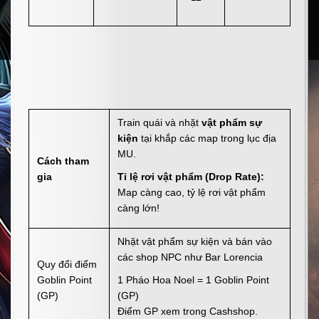
Train quái và nhặt
vật phẩm sự
kiện
tại khắp các map trong lục địa
MU.
Cách tham
gia
Tỉ lệ rơi vật phẩm (Drop Rate):
Map càng cao, tỷ lệ rơi vật phẩm
càng lớn!
Nhặt vật phẩm sự kiện và bán vào
các shop NPC như Bar Lorencia
Quy đổi điểm
Goblin Point
1 Pháo Hoa Noel = 1 Goblin Point
(GP)
(GP)
Điểm GP xem trong Cashshop.