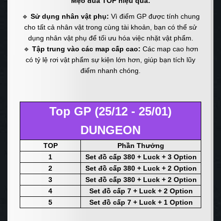
Mẹo đua TOP hiệu quả:
🔹
Sử dụng nhân vật phụ:
Vì điểm GP được tính chung
cho tất cả nhân vật trong cùng tài khoản, bạn có thể sử
dụng nhân vật phụ để tối ưu hóa việc nhặt vật phẩm.
🔹
Tập trung vào các map cấp cao:
Các map cao hơn
có tỷ lệ rơi vật phẩm sự kiện lớn hơn, giúp bạn tích lũy
điểm nhanh chóng.
Top GP (25/12 - 25/01)
DUNGEON
TOP
Phần Thưởng
1
Set đồ cấp 380 + Luck + 3 Option
2
Set đồ cấp 380 + Luck + 2 Option
3
Set đồ cấp 380 + Luck + 2 Option
4
Set đồ cấp 7 + Luck + 2 Option
5
Set đồ cấp 7 + Luck + 1 Option