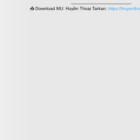
________________________
📥 Download MU: Huyền Thoại Tarkan:
https://huyenth