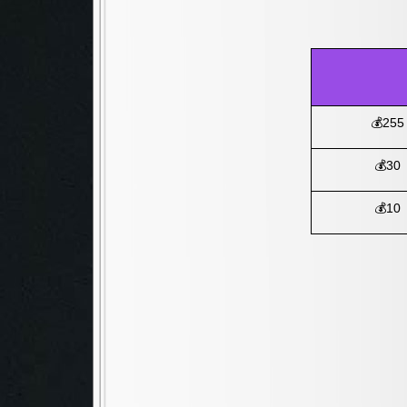
💰255
💰30
💰10