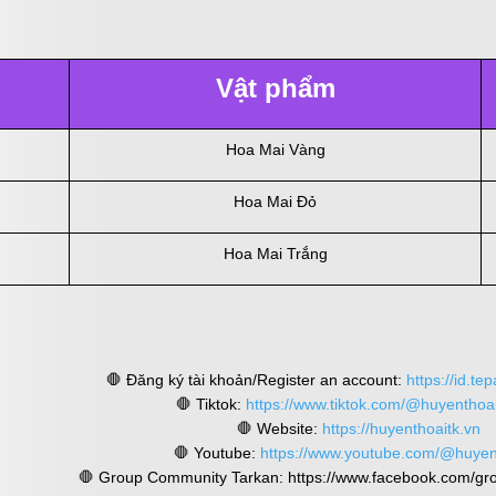
Vật phẩm
Hoa Mai Vàng
Hoa Mai Đỏ
Hoa Mai Trắng
🛑 Đăng ký tài khoản/Register an account:
https://id.tep
🛑 Tiktok:
https://www.tiktok.com/@huyenthoa
🛑 Website:
https://huyenthoaitk.vn
🛑 Youtube:
https://www.youtube.com/@huyen
🛑 Group Community Tarkan: https://www.facebook.com/gro