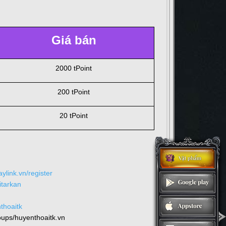
Giá bán
2000 tPoint
200 tPoint
20 tPoint
aylink.vn/register
itarkan
thoaitk
ups/huyenthoaitk.vn