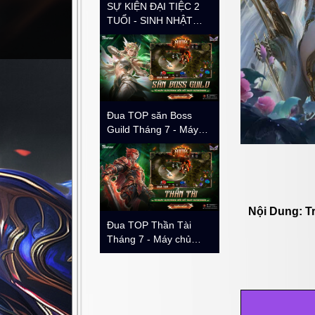
SỰ KIỆN ĐẠI TIỆC 2
TUỔI - SINH NHẬT
Trang chủ
Tin tức & S
CHẤT CHƠI | MU:
Huyền Thoại Tarkan
Mobile
Đua TOP săn Boss
Guild Tháng 7 - Máy
chủ Dungeon | Kanturu
Nội Dung: Tr
Đua TOP Thần Tài
Tháng 7 - Máy chủ
Dungeon | Kanturu