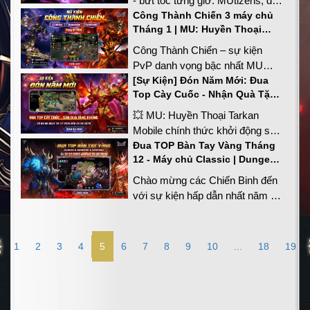
- bứt tốc từng giờ. MUtizens, đã
sẵn sàng all-in để trở thành bá
Công Thành Chiến 3 máy chủ
Tháng 1 | MU: Huyền Thoại
chủ cuộc đua lần này chưa?
Tarkan Mobile
Công Thành Chiến – sự kiện
PvP danh vọng bậc nhất MU
Tarkan chính thức trở lại trong
[Sự Kiện] Đón Năm Mới: Đua
Top Cày Cuốc - Nhận Quà Tặng
tháng 1.
Khủng
💥 MU: Huyền Thoại Tarkan
Mobile chính thức khởi động sự
kiện Đón Năm Mới - săn Goblin
Đua TOP Bàn Tay Vàng Tháng
12 - Máy chủ Classic | Dungeon
Point (GP), nơi mọi chiến binh
| Kanturu | Mu: Huyền Thoại
cùng bước vào cuộc đua tranh
Chào mừng các Chiến Binh đến
Tarkan Mobile
TOP đầy kịch tính, khẳng định
với sự kiện hấp dẫn nhất năm -
thực lực và chinh phục những
TOP Bàn tay vàng trong làng sài
phần thưởng xứng tầm người
Ngọc (Xoay Đồ)! Đây là cơ hội
dẫn đầu.
tuyệt vời để các bạn khẳng định
‹
1
2
3
4
5
6
7
8
9
10
...
18
19
kỹ năng và may mắn của mình
trong thế giới Huyền Thoại
Tarkan.