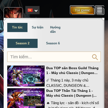
a
Tin tức
Sự kiện
Hướng
dẫn
Season 2
Season 6
Đua TOP săn Boss Guild Tháng
1 - Máy chủ Classic | Dungeon |
Kanturu | MU: Huyền Thoại
☄️ Tháng 1 này, 3 máy chủ
Tarkan Mobile
CLASSIC, DUNGEON &
KANTURU đồng loạt nhập cuộc,
Đua TOP Thần Tài Tháng 1 -
Máy chủ Classic | Dungeon |
mở ra màn đối đầu khốc liệt nhất
Kanturu | Mu: Huyền Thoại
năm.
🔥 Tăng lực - săn đồ - kích chỉ số
Tarkan Mobile