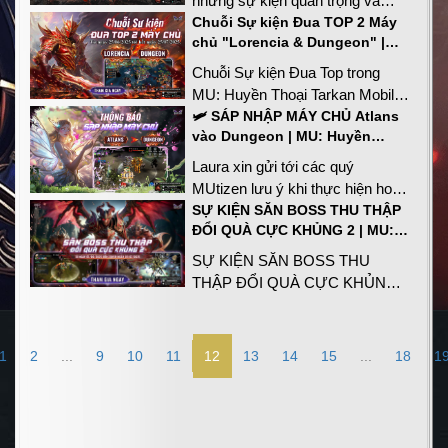
những sự kiện quan trọng và
kịch tính nhất trong MU: Huyền
Chuỗi Sự kiện Đua TOP 2 Máy
chủ "Lorencia & Dungeon" |
Thoại Tarkan Mobile. Đây là nơi
Huyền Thoại Tarkan Mobile
mà các guild mạnh nhất tranh
Chuỗi Sự kiện Đua Top trong
đấu để giành quyền kiểm soát
MU: Huyền Thoại Tarkan Mobile
Lorencia Castle - một pháo đài
là một trong những cuộc đua
🛩 SÁP NHẬP MÁY CHỦ Atlans
chiến lược mang lại nhiều lợi ích
vào Dungeon | MU: Huyền
khốc liệt nhất dành cho các
to lớn cho Guild chiến thắng.
Thoại Tarkan Mobile
MUtizens nhằm giành lấy những
Laura xin gửi tới các quý
phần thưởng giá trị trong thế giới
MUtizen lưu ý khi thực hiện hoạt
Tarkan rộng lớn.
động sáp nhập máy chủ nguồn
SỰ KIỆN SĂN BOSS THU THẬP
ĐỔI QUÀ CỰC KHỦNG 2 | MU:
(Atlans) sang tài khoản đích
Huyền Thoại Tarkan Mobile
(Dungeon)
SỰ KIỆN SĂN BOSS THU
THẬP ĐỔI QUÀ CỰC KHỦNG 2
cùng rất nhiều phần quà hấp dẫn
đang chờ đơi quý MUtizen chinh
phục
1
2
...
9
10
11
12
13
14
15
...
18
1