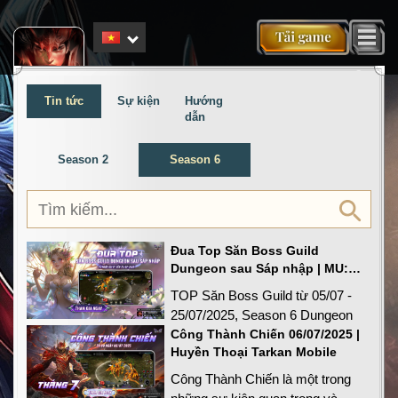
a
Tin tức
Sự kiện
Hướng
dẫn
Season 2
Season 6
Đua Top Săn Boss Guild
Dungeon sau Sáp nhập | MU:
Huyền Thoại Tarkan Mobile
TOP Săn Boss Guild từ 05/07 -
25/07/2025, Season 6 Dungeon
Công Thành Chiến 06/07/2025 |
Huyền Thoại Tarkan Mobile
Công Thành Chiến là một trong