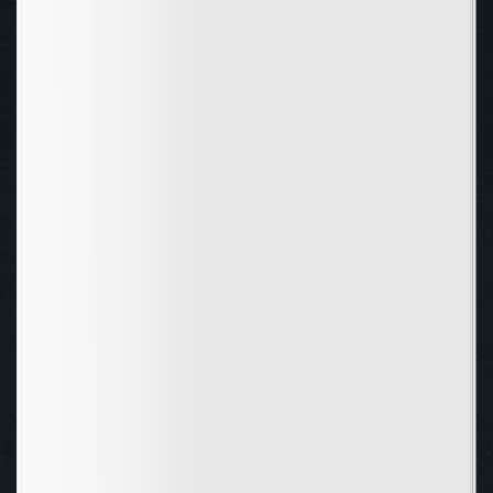
💍 Nhẫn Ma Thuật | HSD 3 Ngày
📿 Dây chuyền Hồng Ngọc |
HSD 3 Quý MUtizen hãy nhanh
tay sắm cho mừng những vật
phẩm siêu hời, duy nhất ngày
08/03 này nha!