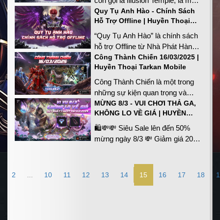
còn gọi là Illusion Temple, là một
trong thế giới Huyền Thoại
hoạt động PvP đặc sắc trong MU
Quy Tụ Anh Hào - Chính Sách
Tarkan.
Hỗ Trợ Offline | Huyền Thoại
Online, nơi người chơi chia thành
Tarkan Mobile
hai đội để tranh giành Long Châu
“Quy Tụ Anh Hào” là chính sách
và đạt điểm số cao nhất.
hỗ trợ Offline từ Nhà Phát Hành
Tepaylink và Game Studio
Công Thành Chiến 16/03/2025 |
Huyền Thoại Tarkan Mobile
GrowX. Đây là cơ hội quý báu để
quý Mutizen khắp lục địa Tarkan
Công Thành Chiến là một trong
có cơ hội gặp gỡ, giao lưu và
những sự kiện quan trọng và
học hỏi những kinh nghiệm quý
kịch tính nhất trong MU: Huyền
MỪNG 8/3 - VUI CHƠI THẢ GA,
báu từ bằng hữu.
KHÔNG LO VỀ GIÁ | HUYỀN
Thoại Tarkan Mobile. Đây là nơi
THOẠI TARKAN MU
mà các guild mạnh nhất tranh
🛍💸💸 Siêu Sale lên đến 50%
đấu để giành quyền kiểm soát
mừng ngày 8/3 💸 Giảm giá 20%
Lorencia Castle - một pháo đài
Vòng Quay May Mắn 💸 Giảm
chiến lược mang lại nhiều lợi ích
giá 50% Reset VIP 💸 Giảm giá
to lớn cho Guild chiến thắng.
30% các vật phẩm CashShop 💸
1
2
...
10
11
12
13
14
15
16
17
18
1
Giảm giá 50% tẩy Master 💸
Tăng x5 Exp toàn bộ 4 Máy chủ
💎 Dành riêng cho MUtizen NỮ -
GiftCode đặc biệt: HOAHONG83