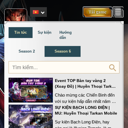
a
Tin tức
Sự kiện
Hướng
dẫn
Season 2
Season 6
Event TOP Bàn tay vàng 2
(Xoay Đồ) | Huyền Thoại Tarkan
Mobile
Chào mừng các Chiến Binh đến
với sự kiện hấp dẫn nhất năm -
TOP Bàn tay vàng trong làng sài
SỰ KIỆN BẠCH LONG ĐIỆN |
MU: Huyền Thoại Tarkan Mobile
Ngọc (Xoay Đồ)! Đây là cơ hội
tuyệt vời để các bạn khẳng định
Sự kiện Bạch Long Điện, hay
kỹ năng và may mắn của mình