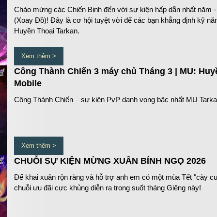
Chào mừng các Chiến Binh đến với sự kiện hấp dẫn nhất năm -
(Xoay Đồ)! Đây là cơ hội tuyệt vời để các bạn khẳng định kỹ n
Huyền Thoại Tarkan.
Xem thêm >
Công Thành Chiến 3 máy chủ Tháng 3 | MU: Huy
Mobile
Công Thành Chiến – sự kiện PvP danh vọng bậc nhất MU Tarkan c
Xem thêm >
CHUỖI SỰ KIỆN MỪNG XUÂN BÍNH NGỌ 2026
Để khai xuân rộn ràng và hỗ trợ anh em có một mùa Tết "cày cuố
chuỗi ưu đãi cực khủng diễn ra trong suốt tháng Giêng này!