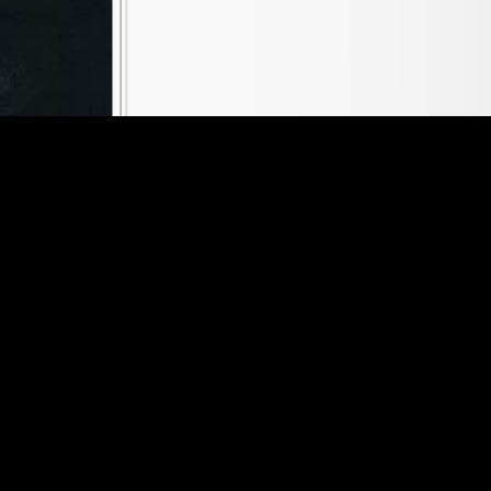
CÔNG TY CỔ PHẦN TEPAYLINK
STUDIO GROWX
Giấy phép cung cấp dịch vụ trò chơi điện tử G1 trên mạng số: 40
Quyết định phê duyệt nội dung kịch bản trò chơi MU: Huyền Thoại
Phone: 0985.132.935