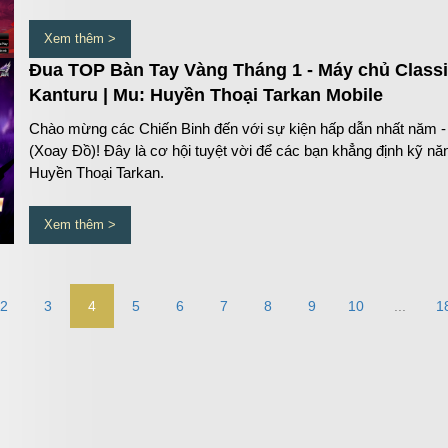
Xem thêm >
Đua TOP Bàn Tay Vàng Tháng 1 - Máy chủ Classi
Kanturu | Mu: Huyền Thoại Tarkan Mobile
Chào mừng các Chiến Binh đến với sự kiện hấp dẫn nhất năm -
(Xoay Đồ)! Đây là cơ hội tuyệt vời để các bạn khẳng định kỹ n
Huyền Thoại Tarkan.
Xem thêm >
2
3
4
5
6
7
8
9
10
...
1