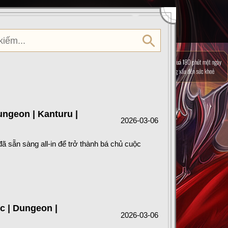
ungeon | Kanturu |
2026-03-06
đã sẵn sàng all-in để trở thành bá chủ cuộc
c | Dungeon |
2026-03-06