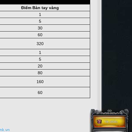
Điểm Bàn tay vàng
1
5
30
60
320
1
5
20
80
160
60
ink.vn