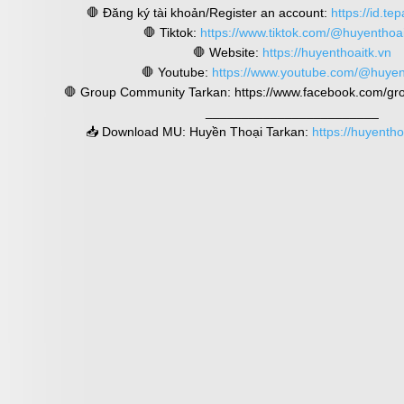
🛑 Đăng ký tài khoản/Register an account:
https://id.tep
🛑 Tiktok:
https://www.tiktok.com/@huyenthoa
🛑 Website:
https://huyenthoaitk.vn
🛑 Youtube:
https://www.youtube.com/@huyen
🛑 Group Community Tarkan: https://www.facebook.com/gro
________________________
📥 Download MU: Huyền Thoại Tarkan:
https://huyenth