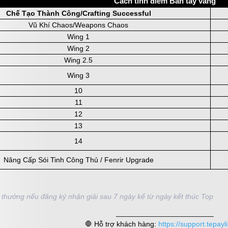
Cách tính điểm Bàn tay vàng
Chế Tạo Thành Công/Crafting Successful
Vũ Khí Chaos/Weapons Chaos
Wing 1
Wing 2
Wing 2.5
Wing 3
10
11
12
13
14
Nâng Cấp Sói Tinh Công Thủ / Fenrir Upgrade
 thưởng nếu đăng ký nhận giải sau 7 ngày kể từ ngày kết thúc Top
________________________
🛑 Hỗ trợ khách hàng:
https://support.tepayl