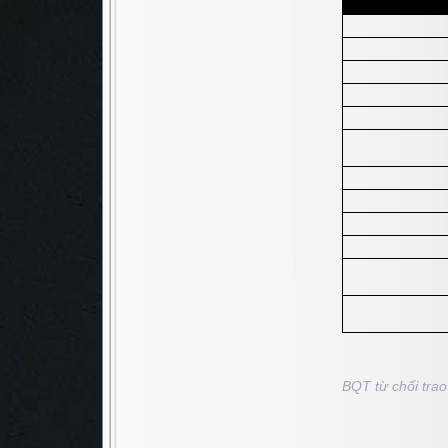
BQT từ chối trao