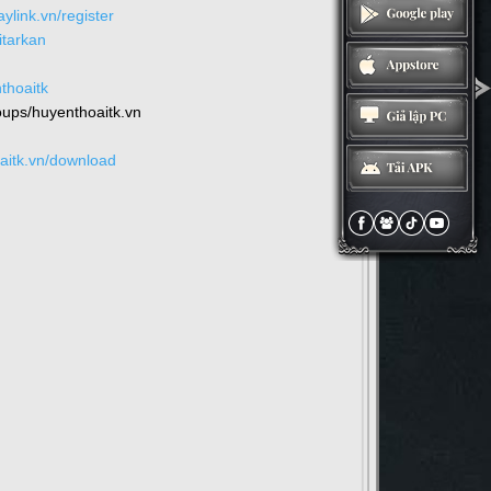
aylink.vn/register
itarkan
thoaitk
ups/huyenthoaitk.vn
oaitk.vn/download