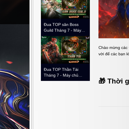
Mobile
Trang chủ
Tin tức & S
Đua TOP săn Boss
Guild Tháng 7 - Máy
chủ Dungeon | Kanturu
Chào mừng các C
vời để các bạn 
Đua TOP Thần Tài
Tháng 7 - Máy chủ
🎁
Thời g
Dungeon | Kanturu