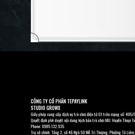
n
CÔNG TY CỔ PHẦN TEPAYLINK
STUDIO GROWX
Giấy phép cung cấp dịch vụ trò chơi điện tử G1 trên mạng số: 40
Quyết định phê duyệt nội dung kịch bản trò chơi MU: Huyền Thoại
Phone: 0985.132.935
Trụ sở chính: Tầng 2, số 46 Ngõ 50 Mễ Trì Thượng, Phường Từ Liêm,